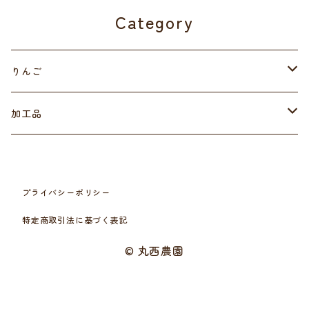
Category
りんご
さんつがる
加工品
秋映
ジュース
プライバシーポリシー
紅玉
干しりんご
特定商取引法に基づく表記
シナノスイート
© 丸西農園
シナノゴールド